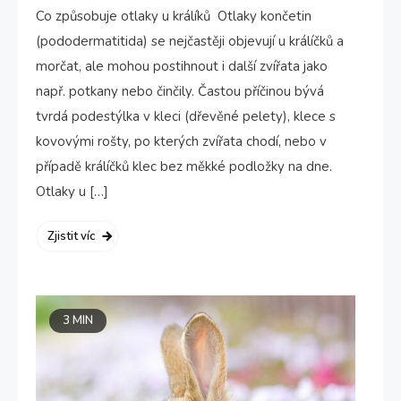
Co způsobuje otlaky u králíků Otlaky končetin
(pododermatitida) se nejčastěji objevují u králíčků a
morčat, ale mohou postihnout i další zvířata jako
např. potkany nebo činčily. Častou příčinou bývá
tvrdá podestýlka v kleci (dřevěné pelety), klece s
kovovými rošty, po kterých zvířata chodí, nebo v
případě králíčků klec bez měkké podložky na dne.
Otlaky u […]
Zjistit víc
3 MIN