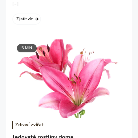
[…]
Zjistit víc
5 MIN
Zdraví zvířat
Jedovaté rostliny doma