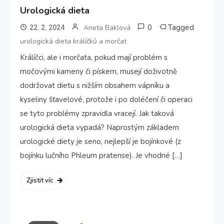
Urologická dieta
0
Tagged
Aneta Baklová
22. 2. 2024
urologická dieta králíčků a morčat
Králíčci, ale i morčata, pokud mají problém s
močovými kameny či pískem, musejí doživotně
dodržovat dietu s nižším obsahem vápníku a
kyseliny šťavelové, protože i po doléčení či operaci
se tyto problémy zpravidla vracejí. Jak taková
urologická dieta vypadá? Naprostým základem
urologické diety je seno, nejlepší je bojínkové (z
bojínku lučního Phleum pratense). Je vhodné […]
Zjistit víc