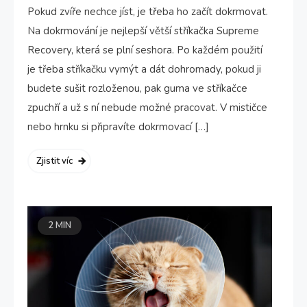
Pokud zvíře nechce jíst, je třeba ho začít dokrmovat.
Na dokrmování je nejlepší větší stříkačka Supreme
Recovery, která se plní seshora. Po každém použití
je třeba stříkačku vymýt a dát dohromady, pokud ji
budete sušit rozloženou, pak guma ve stříkačce
zpuchří a už s ní nebude možné pracovat. V mističce
nebo hrnku si připravíte dokrmovací […]
Zjistit víc
2 MIN