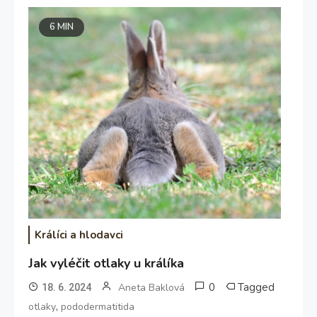
6 MIN
Králíci a hlodavci
Jak vyléčit otlaky u králíka
0
Tagged
Aneta Baklová
18. 6. 2024
,
otlaky
pododermatitida