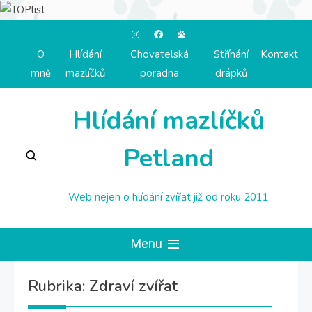
Jít
na
O
Hlídání
Chovatelská
Stříhání
Kontakt
mně
mazlíčků
poradna
drápků
Hlídání mazlíčků
Petland
Web nejen o hlídání zvířat již od roku 2011
Menu
Rubrika:
Zdraví zvířat