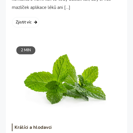
mazlíček aplikace léků ani […]
Zjistit víc
2 MIN
Králíci a hlodavci