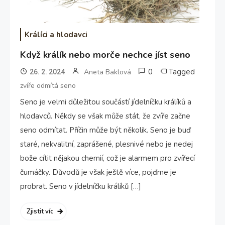
Králíci a hlodavci
Když králík nebo morče nechce jíst seno
0
Tagged
Aneta Baklová
26. 2. 2024
zvíře odmítá seno
Seno je velmi důležitou součástí jídelníčku králíků a
hlodavců. Někdy se však může stát, že zvíře začne
seno odmítat. Příčin může být několik. Seno je buď
staré, nekvalitní, zaprášené, plesnivé nebo je nedej
bože cítit nějakou chemií, což je alarmem pro zvířecí
čumáčky. Důvodů je však ještě více, pojďme je
probrat. Seno v jídelníčku králíků […]
Zjistit víc