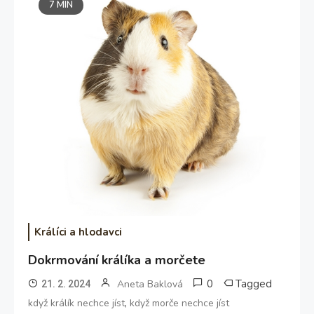
7 MIN
Králíci a hlodavci
Dokrmování králíka a morčete
0
Tagged
Aneta Baklová
21. 2. 2024
,
když králík nechce jíst
když morče nechce jíst