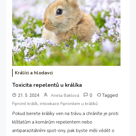
Králíci a hlodavci
Toxicita repelentů u králíka
0
Tagged
Aneta Baklová
21. 5. 2024
,
Fipronil králík
intoxikace Fipronilem u králíků
Pokud berete králíky ven na trávu a chráníte je proti
klíšťatům a komárům repelentem nebo
antiparazitálními spot-ony, pak byste měli vědět o