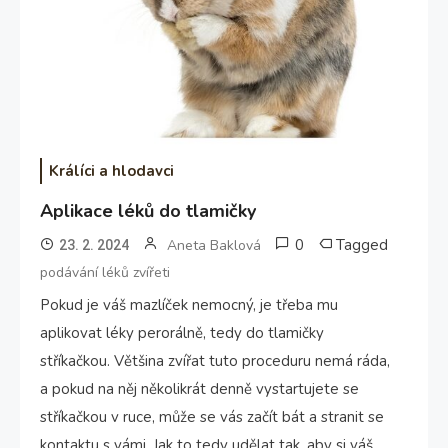
Králíci a hlodavci
Aplikace léků do tlamičky
0
Tagged
Aneta Baklová
23. 2. 2024
podávání léků zvířeti
Pokud je váš mazlíček nemocný, je třeba mu
aplikovat léky perorálně, tedy do tlamičky
stříkačkou. Většina zvířat tuto proceduru nemá ráda,
a pokud na něj několikrát denně vystartujete se
stříkačkou v ruce, může se vás začít bát a stranit se
kontaktu s vámi. Jak to tedy udělat tak, aby si váš