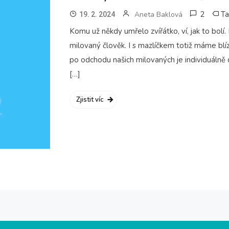
2
T
Aneta Baklová
19. 2. 2024
Komu už někdy umřelo zvířátko, ví, jak to bolí
milovaný člověk. I s mazlíčkem totiž máme blízk
po odchodu našich milovaných je individuálně d
[…]
Zjistit víc