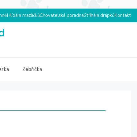
mně
Hlídání mazlíčků
Chovatelská poradna
Stříhání drápků
Kontakt
d
erka
Zebřička