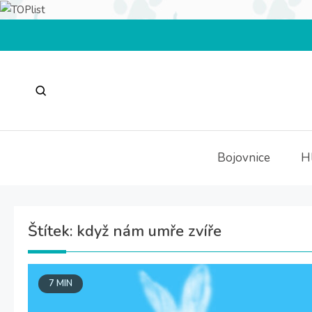
Jít
na
Bojovnice
H
Štítek:
když nám umře zvíře
7 MIN